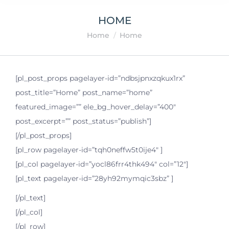
HOME
You are here:
Home
Home
[pl_post_props pagelayer-id=”ndbsjpnxzqkux1rx”
post_title=”Home” post_name=”home”
featured_image=”” ele_bg_hover_delay=”400″
post_excerpt=”” post_status=”publish”]
[/pl_post_props]
[pl_row pagelayer-id=”tqh0neffw5t0ije4″ ]
[pl_col pagelayer-id=”yocl86frr4thk494″ col=”12″]
[pl_text pagelayer-id=”28yh92mymqic3sbz” ]
[/pl_text]
[/pl_col]
[/pl_row]